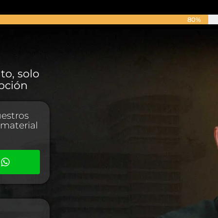
80%
to, solo
ipción
uestros
material
p