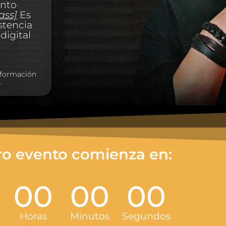
unto
ass]
Es
stencia
digital
nformación
.
ro evento comienza en:
00
00
00
Horas
Minutos
Segundos