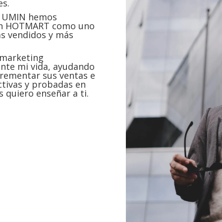
es.
de UMIN hemos
 en HOTMART como uno
ás vendidos y más
e marketing
ente mi vida, ayudando
crementar sus ventas e
ctivas y probadas en
s quiero enseñar a ti.